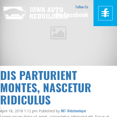
Follow Us
On Facebook
DIS PARTURIENT
MONTES, NASCETUR
RIDICULUS
IMT-Webdeveloper
April 18, 2018 1:12 pm
Published by
Lorem ipsum dolor sit amet, consectetur adipiscing elit. Fusce at