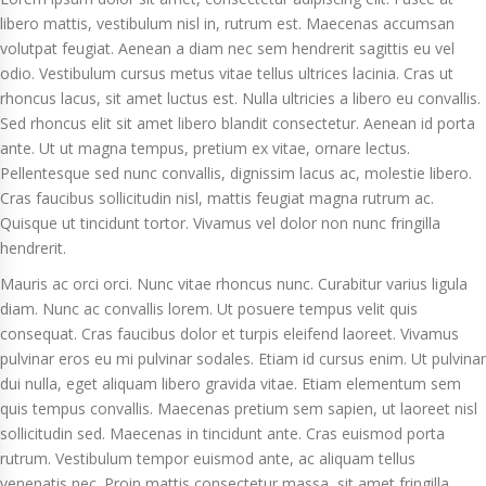
libero mattis, vestibulum nisl in, rutrum est. Maecenas accumsan
volutpat feugiat. Aenean a diam nec sem hendrerit sagittis eu vel
odio. Vestibulum cursus metus vitae tellus ultrices lacinia. Cras ut
rhoncus lacus, sit amet luctus est. Nulla ultricies a libero eu convallis.
Sed rhoncus elit sit amet libero blandit consectetur. Aenean id porta
ante. Ut ut magna tempus, pretium ex vitae, ornare lectus.
Pellentesque sed nunc convallis, dignissim lacus ac, molestie libero.
Cras faucibus sollicitudin nisl, mattis feugiat magna rutrum ac.
Quisque ut tincidunt tortor. Vivamus vel dolor non nunc fringilla
hendrerit.
Mauris ac orci orci. Nunc vitae rhoncus nunc. Curabitur varius ligula
diam. Nunc ac convallis lorem. Ut posuere tempus velit quis
consequat. Cras faucibus dolor et turpis eleifend laoreet. Vivamus
pulvinar eros eu mi pulvinar sodales. Etiam id cursus enim. Ut pulvinar
dui nulla, eget aliquam libero gravida vitae. Etiam elementum sem
quis tempus convallis. Maecenas pretium sem sapien, ut laoreet nisl
sollicitudin sed. Maecenas in tincidunt ante. Cras euismod porta
rutrum. Vestibulum tempor euismod ante, ac aliquam tellus
venenatis nec. Proin mattis consectetur massa, sit amet fringilla